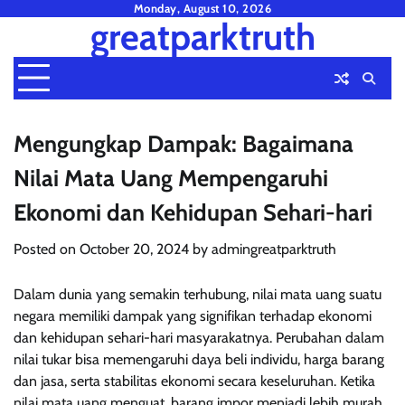
Skip
Monday, August 10, 2026
greatparktruth
to
content
Mengungkap Dampak: Bagaimana
Nilai Mata Uang Mempengaruhi
Ekonomi dan Kehidupan Sehari-hari
Posted on
October 20, 2024
by
admingreatparktruth
Dalam dunia yang semakin terhubung, nilai mata uang suatu
negara memiliki dampak yang signifikan terhadap ekonomi
dan kehidupan sehari-hari masyarakatnya. Perubahan dalam
nilai tukar bisa memengaruhi daya beli individu, harga barang
dan jasa, serta stabilitas ekonomi secara keseluruhan. Ketika
nilai mata uang menguat, barang impor menjadi lebih murah,