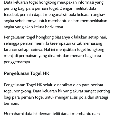
Data keluaran togel hongkong merupakan informasi yang
penting bagi para pemain togel. Dengan melihat data
tersebut, pemain dapat menganalisis pola keluaran angka-
angka sebelumnya untuk membantu dalam memperkirakan
angka yang akan keluar berikutnya.
Pengeluaran togel hongkong biasanya dilakukan setiap hari,
sehingga pemain memiliki kesempatan untuk memasang
taruhan setiap harinya. Hal ini menjadikan togel hongkong
menjadi permainan yang dinamis dan menarik bagi para
penggemarnya.
Pengeluaran Togel HK
Pengeluaran Togel HK selalu dinantikan oleh para pecinta
togel hongkong. Data keluaran hk yang akurat sangat penting
bagi para pemain togel untuk menganalisis pola dan strategi
bermain.
Memahami data hk dengan teliti dapat membantu para