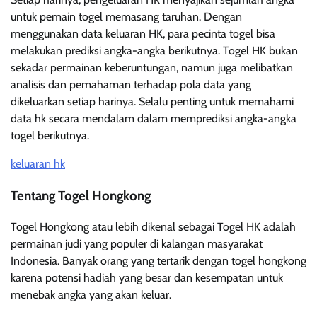
untuk pemain togel memasang taruhan. Dengan
menggunakan data keluaran HK, para pecinta togel bisa
melakukan prediksi angka-angka berikutnya. Togel HK bukan
sekadar permainan keberuntungan, namun juga melibatkan
analisis dan pemahaman terhadap pola data yang
dikeluarkan setiap harinya. Selalu penting untuk memahami
data hk secara mendalam dalam memprediksi angka-angka
togel berikutnya.
keluaran hk
Tentang Togel Hongkong
Togel Hongkong atau lebih dikenal sebagai Togel HK adalah
permainan judi yang populer di kalangan masyarakat
Indonesia. Banyak orang yang tertarik dengan togel hongkong
karena potensi hadiah yang besar dan kesempatan untuk
menebak angka yang akan keluar.