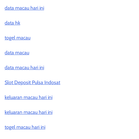
data macau hari ini
data hk
togel macau
data macau
data macau hari ini
Slot Deposit Pulsa Indosat
keluaran macau hari ini
keluaran macau hari ini
togel macau hari ini