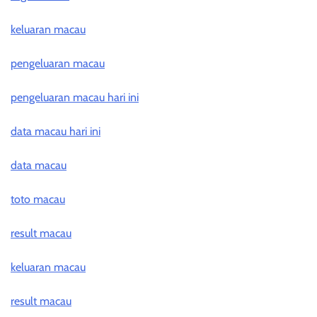
keluaran macau
pengeluaran macau
pengeluaran macau hari ini
data macau hari ini
data macau
toto macau
result macau
keluaran macau
result macau