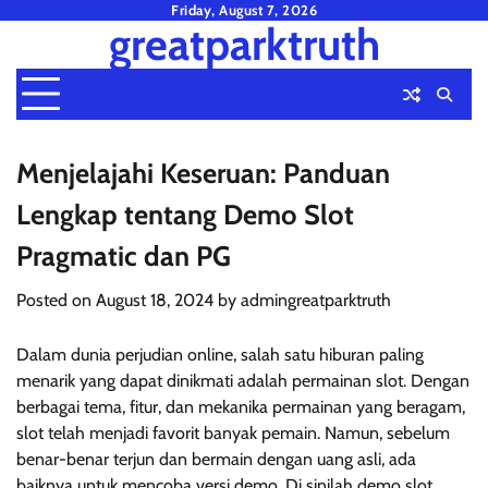
Skip
Friday, August 7, 2026
greatparktruth
to
content
Menjelajahi Keseruan: Panduan
Lengkap tentang Demo Slot
Pragmatic dan PG
Posted on
August 18, 2024
by
admingreatparktruth
Dalam dunia perjudian online, salah satu hiburan paling
menarik yang dapat dinikmati adalah permainan slot. Dengan
berbagai tema, fitur, dan mekanika permainan yang beragam,
slot telah menjadi favorit banyak pemain. Namun, sebelum
benar-benar terjun dan bermain dengan uang asli, ada
baiknya untuk mencoba versi demo. Di sinilah demo slot