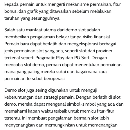
kepada pemain untuk mengerti mekanisme permainan, fitur
bonus, dan grafik yang ditawarkan sebelum melakukan
taruhan yang sesungguhnya.
Salah satu manfaat utama dari demo slot adalah
memberikan pengalaman belajar tanpa risiko finansial.
Pemain baru dapat berlatih dan mengeksplorasi berbagai
jenis permainan slot yang ada, seperti slot dari provider
terkenal seperti Pragmatic Play dan PG Soft. Dengan
mencoba slot demo, pemain dapat menentukan permainan
mana yang paling mereka sukai dan bagaimana cara
permainan tersebut beroperasi.
Demo slot juga sering digunakan untuk menguji
keberuntungan dan strategi pemain. Dengan berlatih di slot
demo, mereka dapat mengenal simbol-simbol yang ada dan
memahami kapan waktu terbaik untuk memicu fitur-fitur
tertentu. Ini membuat pengalaman bermain slot lebih
menyenangkan dan memungkinkan untuk memenangkan