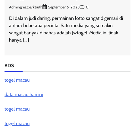
Admingreatparktruth
0
September 6, 2025
Di dalam judi daring, permainan lotto sangat digemari di
antara beberapa pecinta. Satu media yang semakin
sangat banyak dibahas adalah Jwtogel. Media ini tidak
hanya […]
ADS
togel macau
data macau hari ini
togel macau
togel macau