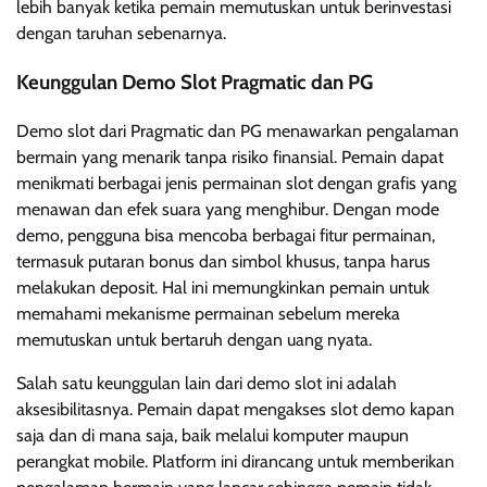
lebih banyak ketika pemain memutuskan untuk berinvestasi
dengan taruhan sebenarnya.
Keunggulan Demo Slot Pragmatic dan PG
Demo slot dari Pragmatic dan PG menawarkan pengalaman
bermain yang menarik tanpa risiko finansial. Pemain dapat
menikmati berbagai jenis permainan slot dengan grafis yang
menawan dan efek suara yang menghibur. Dengan mode
demo, pengguna bisa mencoba berbagai fitur permainan,
termasuk putaran bonus dan simbol khusus, tanpa harus
melakukan deposit. Hal ini memungkinkan pemain untuk
memahami mekanisme permainan sebelum mereka
memutuskan untuk bertaruh dengan uang nyata.
Salah satu keunggulan lain dari demo slot ini adalah
aksesibilitasnya. Pemain dapat mengakses slot demo kapan
saja dan di mana saja, baik melalui komputer maupun
perangkat mobile. Platform ini dirancang untuk memberikan