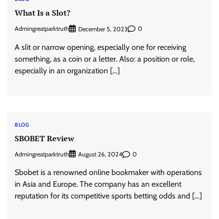
What Is a Slot?
Admingreatparktruth
0
December 5, 2023
A slit or narrow opening, especially one for receiving
something, as a coin or a letter. Also: a position or role,
especially in an organization […]
BLOG
SBOBET Review
Admingreatparktruth
0
August 26, 2024
Sbobet is a renowned online bookmaker with operations
in Asia and Europe. The company has an excellent
reputation for its competitive sports betting odds and […]