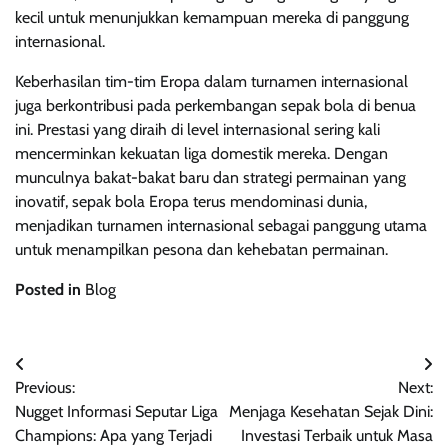
kecil untuk menunjukkan kemampuan mereka di panggung
internasional.
Keberhasilan tim-tim Eropa dalam turnamen internasional
juga berkontribusi pada perkembangan sepak bola di benua
ini. Prestasi yang diraih di level internasional sering kali
mencerminkan kekuatan liga domestik mereka. Dengan
munculnya bakat-bakat baru dan strategi permainan yang
inovatif, sepak bola Eropa terus mendominasi dunia,
menjadikan turnamen internasional sebagai panggung utama
untuk menampilkan pesona dan kehebatan permainan.
Posted in
Blog
Post
Previous:
Next:
navigation
Nugget Informasi Seputar Liga
Menjaga Kesehatan Sejak Dini:
Champions: Apa yang Terjadi
Investasi Terbaik untuk Masa