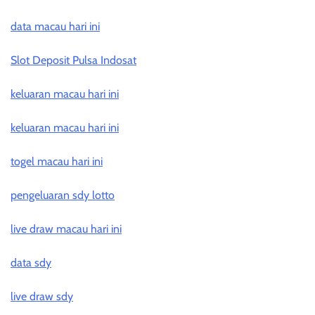
data macau hari ini
Slot Deposit Pulsa Indosat
keluaran macau hari ini
keluaran macau hari ini
togel macau hari ini
pengeluaran sdy lotto
live draw macau hari ini
data sdy
live draw sdy