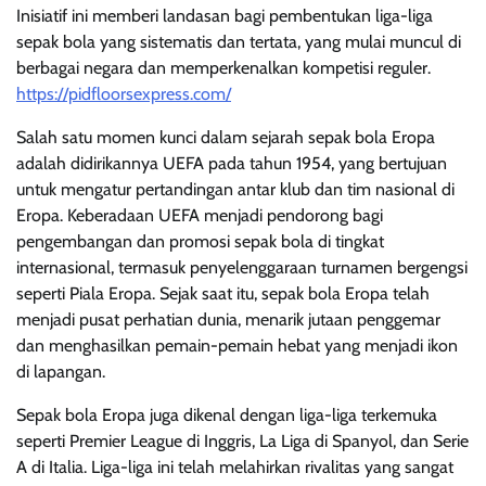
Inisiatif ini memberi landasan bagi pembentukan liga-liga
sepak bola yang sistematis dan tertata, yang mulai muncul di
berbagai negara dan memperkenalkan kompetisi reguler.
https://pidfloorsexpress.com/
Salah satu momen kunci dalam sejarah sepak bola Eropa
adalah didirikannya UEFA pada tahun 1954, yang bertujuan
untuk mengatur pertandingan antar klub dan tim nasional di
Eropa. Keberadaan UEFA menjadi pendorong bagi
pengembangan dan promosi sepak bola di tingkat
internasional, termasuk penyelenggaraan turnamen bergengsi
seperti Piala Eropa. Sejak saat itu, sepak bola Eropa telah
menjadi pusat perhatian dunia, menarik jutaan penggemar
dan menghasilkan pemain-pemain hebat yang menjadi ikon
di lapangan.
Sepak bola Eropa juga dikenal dengan liga-liga terkemuka
seperti Premier League di Inggris, La Liga di Spanyol, dan Serie
A di Italia. Liga-liga ini telah melahirkan rivalitas yang sangat