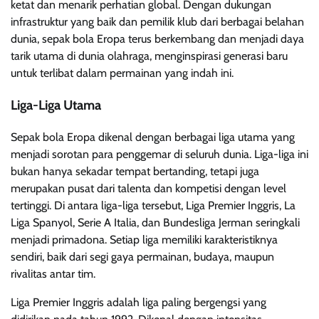
ketat dan menarik perhatian global. Dengan dukungan
infrastruktur yang baik dan pemilik klub dari berbagai belahan
dunia, sepak bola Eropa terus berkembang dan menjadi daya
tarik utama di dunia olahraga, menginspirasi generasi baru
untuk terlibat dalam permainan yang indah ini.
Liga-Liga Utama
Sepak bola Eropa dikenal dengan berbagai liga utama yang
menjadi sorotan para penggemar di seluruh dunia. Liga-liga ini
bukan hanya sekadar tempat bertanding, tetapi juga
merupakan pusat dari talenta dan kompetisi dengan level
tertinggi. Di antara liga-liga tersebut, Liga Premier Inggris, La
Liga Spanyol, Serie A Italia, dan Bundesliga Jerman seringkali
menjadi primadona. Setiap liga memiliki karakteristiknya
sendiri, baik dari segi gaya permainan, budaya, maupun
rivalitas antar tim.
Liga Premier Inggris adalah liga paling bergengsi yang