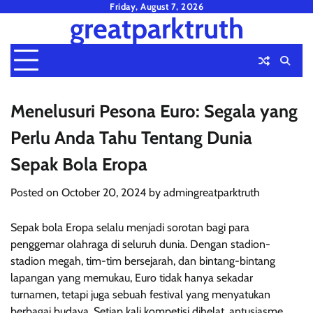
Skip
Friday, August 7, 2026
greatparktruth
to
content
Menelusuri Pesona Euro: Segala yang
Perlu Anda Tahu Tentang Dunia
Sepak Bola Eropa
Posted on
October 20, 2024
by
admingreatparktruth
Sepak bola Eropa selalu menjadi sorotan bagi para
penggemar olahraga di seluruh dunia. Dengan stadion-
stadion megah, tim-tim bersejarah, dan bintang-bintang
lapangan yang memukau, Euro tidak hanya sekadar
turnamen, tetapi juga sebuah festival yang menyatukan
berbagai budaya. Setiap kali kompetisi dihelat, antusiasme