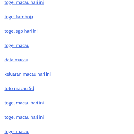
togel macau hari ini
togel kamboja
togel sgp hari ini
togel macau
data macau
keluaran macau hari ini
toto macau 5d
togel macau hari ini
togel macau hari ini
togel macau