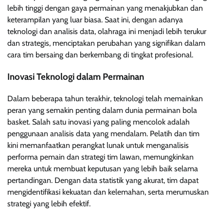
lebih tinggi dengan gaya permainan yang menakjubkan dan
keterampilan yang luar biasa. Saat ini, dengan adanya
teknologi dan analisis data, olahraga ini menjadi lebih terukur
dan strategis, menciptakan perubahan yang signifikan dalam
cara tim bersaing dan berkembang di tingkat profesional.
Inovasi Teknologi dalam Permainan
Dalam beberapa tahun terakhir, teknologi telah memainkan
peran yang semakin penting dalam dunia permainan bola
basket. Salah satu inovasi yang paling mencolok adalah
penggunaan analisis data yang mendalam. Pelatih dan tim
kini memanfaatkan perangkat lunak untuk menganalisis
performa pemain dan strategi tim lawan, memungkinkan
mereka untuk membuat keputusan yang lebih baik selama
pertandingan. Dengan data statistik yang akurat, tim dapat
mengidentifikasi kekuatan dan kelemahan, serta merumuskan
strategi yang lebih efektif.