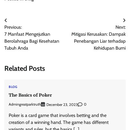
Post
Previous:
Next:
navigation
7 Manfaat Mengejutkan
Mitigasi Kerusakan: Dampak
Berolahraga Bagi Kesehatan
Penebangan Liar terhadap
Tubuh Anda
Kehidupan Bumi
Related Posts
BLOG
The Basics of Poker
Admingreatparktruth
0
December 23, 2023
Poker is a card game that involves betting and the
creation of a winning hand. The game has different
variants and rules, but the basics […]