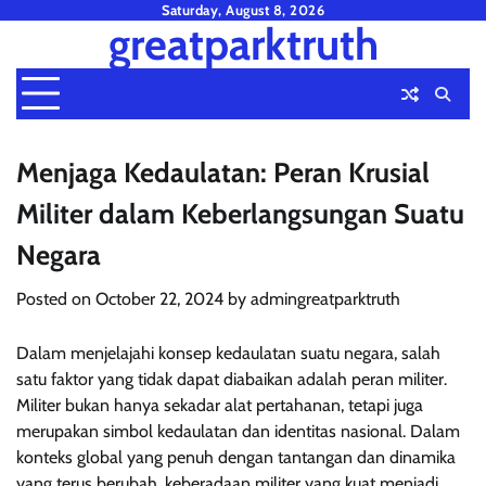
Skip
Saturday, August 8, 2026
greatparktruth
to
content
Menjaga Kedaulatan: Peran Krusial
Militer dalam Keberlangsungan Suatu
Negara
Posted on
October 22, 2024
by
admingreatparktruth
Dalam menjelajahi konsep kedaulatan suatu negara, salah
satu faktor yang tidak dapat diabaikan adalah peran militer.
Militer bukan hanya sekadar alat pertahanan, tetapi juga
merupakan simbol kedaulatan dan identitas nasional. Dalam
konteks global yang penuh dengan tantangan dan dinamika
yang terus berubah, keberadaan militer yang kuat menjadi