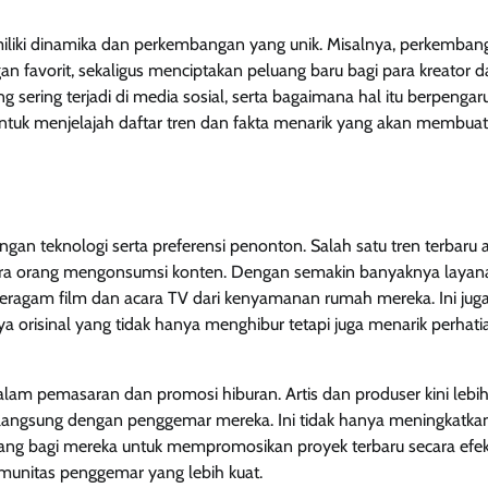
liki dinamika dan perkembangan yang unik. Misalnya, perkemban
n favorit, sekaligus menciptakan peluang baru bagi para kreator 
sering terjadi di media sosial, serta bagaimana hal itu berpenga
u untuk menjelajah daftar tren dan fakta menarik yang akan membu
an teknologi serta preferensi penonton. Salah satu tren terbaru 
ra orang mengonsumsi konten. Dengan semakin banyaknya layan
 beragam film dan acara TV dari kenyamanan rumah mereka. Ini jug
isinal yang tidak hanya menghibur tetapi juga menarik perhatia
dalam pemasaran dan promosi hiburan. Artis dan produser kini lebih 
ng langsung dengan penggemar mereka. Ini tidak hanya meningkatka
eluang bagi mereka untuk mempromosikan proyek terbaru secara efekt
munitas penggemar yang lebih kuat.