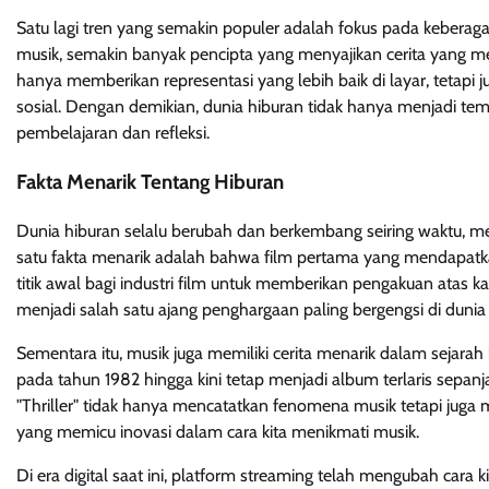
Satu lagi tren yang semakin populer adalah fokus pada keberaga
musik, semakin banyak pencipta yang menyajikan cerita yang m
hanya memberikan representasi yang lebih baik di layar, tetap
sosial. Dengan demikian, dunia hiburan tidak hanya menjadi te
pembelajaran dan refleksi.
Fakta Menarik Tentang Hiburan
Dunia hiburan selalu berubah dan berkembang seiring waktu,
satu fakta menarik adalah bahwa film pertama yang mendapatka
titik awal bagi industri film untuk memberikan pengakuan atas k
menjadi salah satu ajang penghargaan paling bergengsi di dunia
Sementara itu, musik juga memiliki cerita menarik dalam sejarah h
pada tahun 1982 hingga kini tetap menjadi album terlaris sepanja
"Thriller" tidak hanya mencatatkan fenomena musik tetapi jug
yang memicu inovasi dalam cara kita menikmati musik.
Di era digital saat ini, platform streaming telah mengubah cara 