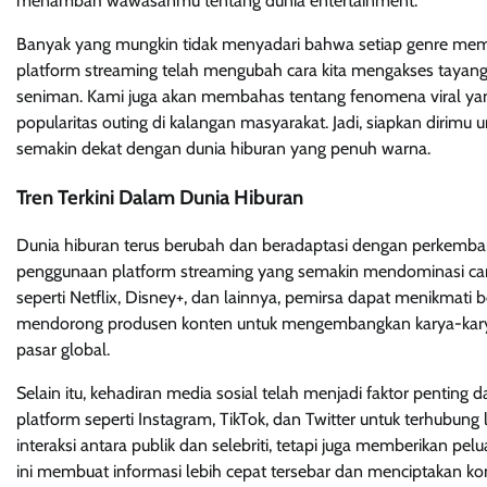
menambah wawasanmu tentang dunia entertainment.
Banyak yang mungkin tidak menyadari bahwa setiap genre memi
platform streaming telah mengubah cara kita mengakses tayanga
seniman. Kami juga akan membahas tentang fenomena viral yang 
popularitas outing di kalangan masyarakat. Jadi, siapkan dirim
semakin dekat dengan dunia hiburan yang penuh warna.
Tren Terkini Dalam Dunia Hiburan
Dunia hiburan terus berubah dan beradaptasi dengan perkembang
penggunaan platform streaming yang semakin mendominasi ca
seperti Netflix, Disney+, dan lainnya, pemirsa dapat menikmati
mendorong produsen konten untuk mengembangkan karya-karya or
pasar global.
Selain itu, kehadiran media sosial telah menjadi faktor penting 
platform seperti Instagram, TikTok, dan Twitter untuk terhubu
interaksi antara publik dan selebriti, tetapi juga memberikan p
ini membuat informasi lebih cepat tersebar dan menciptakan ko