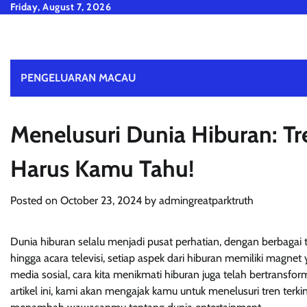
Skip
Friday, August 7, 2026
to
content
PENGELUARAN MACAU
Menelusuri Dunia Hiburan: Tr
Harus Kamu Tahu!
Posted on
October 23, 2024
by
admingreatparktruth
Dunia hiburan selalu menjadi pusat perhatian, dengan berbagai t
hingga acara televisi, setiap aspek dari hiburan memiliki magn
media sosial, cara kita menikmati hiburan juga telah bertrans
artikel ini, kami akan mengajak kamu untuk menelusuri tren terk