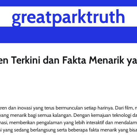
greatparktruth
en Terkini dan Fakta Menarik y
ren dan inovasi yang terus bermunculan setiap harinya. Dari film, 
et yang menarik bagi semua kalangan. Dengan kemajuan teknologi d
formasi, memberikan pengalaman yang lebih interaktif dan mendala
ini yang sedang berlangsung serta beberapa fakta menarik yang bis