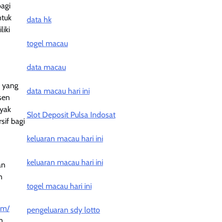
agi
ntuk
data hk
iki
togel macau
data macau
g yang
data macau hari ini
sen
nyak
Slot Deposit Pulsa Indosat
if bagi
keluaran macau hari ini
keluaran macau hari ini
an
n
togel macau hari ini
om/
pengeluaran sdy lotto
n