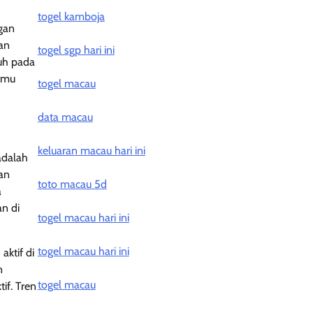
togel kamboja
gan
dan
togel sgp hari ini
ruh pada
atmu
togel macau
data macau
keluaran macau hari ini
adalah
an
toto macau 5d
a
n di
togel macau hari ini
togel macau hari ini
aktif di
n
togel macau
if. Tren