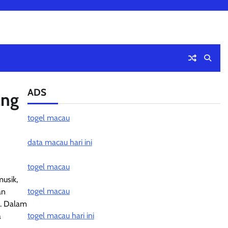
ADS
ang
togel macau
data macau hari ini
togel macau
musik,
togel macau
an
m. Dalam
togel macau hari ini
a