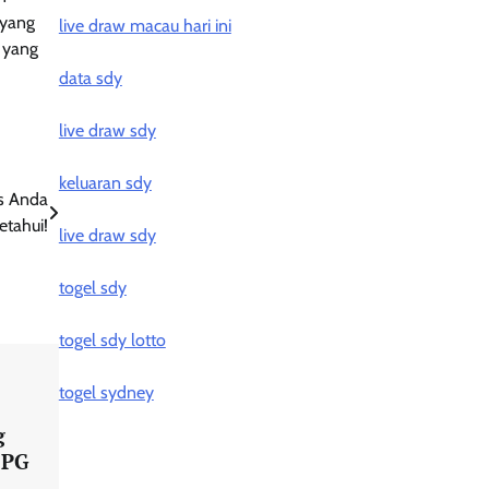
 yang
live draw macau hari ini
f yang
data sdy
live draw sdy
keluaran sdy
us Anda
etahui!
live draw sdy
togel sdy
togel sdy lotto
togel sydney
g
 PG