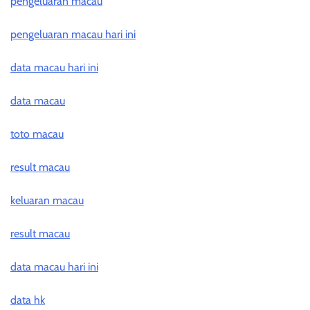
pengeluaran macau
pengeluaran macau hari ini
data macau hari ini
data macau
toto macau
result macau
keluaran macau
result macau
data macau hari ini
data hk