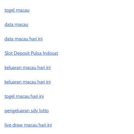
togel macau
data macau
data macau hari ini
Slot Deposit Pulsa Indosat
keluaran macau hari ini
keluaran macau hari ini
togel macau hari ini
pengeluaran sdy lotto
live draw macau hari ini