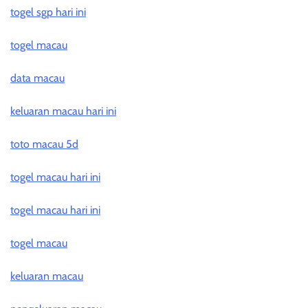
togel sgp hari ini
togel macau
data macau
keluaran macau hari ini
toto macau 5d
togel macau hari ini
togel macau hari ini
togel macau
keluaran macau