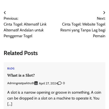
Post
Previous:
Next:
navigation
Cinta Togel: Alternatif Link
Cinta Togel: Website Togel
Alternatif Andalan untuk
Resmi yang Tanpa Lag bagi
Penggemar Togel
Pemain
Related Posts
BLOG
What is a Slot?
Admingreatparktruth
0
April 27, 2024
A slot is a narrow opening or groove in something. A coin
can be dropped in a slot on a machine to operate it. You
[…]