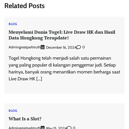
Related Posts
BLOG
Menyelami Dunia Togel: Live Draw HK dan Hasil
Data Hongkong Terupdate!
Admingreatparktruth
0
December 16, 2024
Togel Hongkong telah menjadi salah satu permainan
yang paling populer di kalangan penggemar judi. Setiap
harinya, banyak orang menantikan momen berharga saat
Live Draw HK […]
BLOG
What Is a Slot?
Admingreatparktruth
0
May 15, 2024