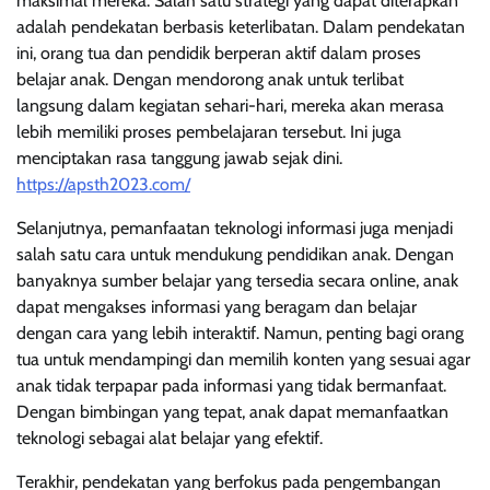
maksimal mereka. Salah satu strategi yang dapat diterapkan
adalah pendekatan berbasis keterlibatan. Dalam pendekatan
ini, orang tua dan pendidik berperan aktif dalam proses
belajar anak. Dengan mendorong anak untuk terlibat
langsung dalam kegiatan sehari-hari, mereka akan merasa
lebih memiliki proses pembelajaran tersebut. Ini juga
menciptakan rasa tanggung jawab sejak dini.
https://apsth2023.com/
Selanjutnya, pemanfaatan teknologi informasi juga menjadi
salah satu cara untuk mendukung pendidikan anak. Dengan
banyaknya sumber belajar yang tersedia secara online, anak
dapat mengakses informasi yang beragam dan belajar
dengan cara yang lebih interaktif. Namun, penting bagi orang
tua untuk mendampingi dan memilih konten yang sesuai agar
anak tidak terpapar pada informasi yang tidak bermanfaat.
Dengan bimbingan yang tepat, anak dapat memanfaatkan
teknologi sebagai alat belajar yang efektif.
Terakhir, pendekatan yang berfokus pada pengembangan