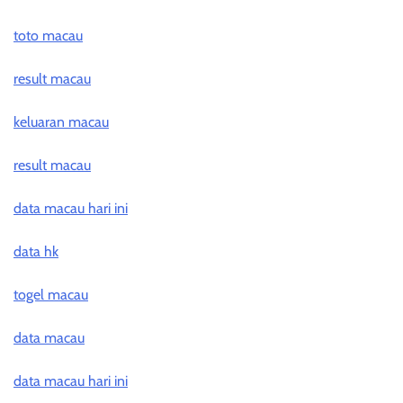
toto macau
result macau
keluaran macau
result macau
data macau hari ini
data hk
togel macau
data macau
data macau hari ini