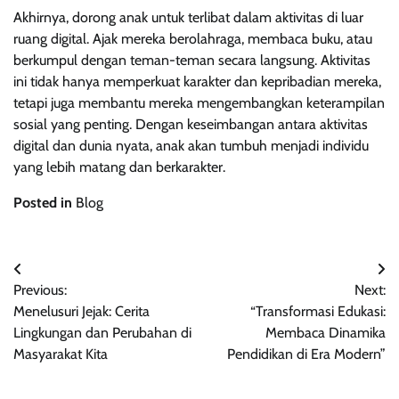
Akhirnya, dorong anak untuk terlibat dalam aktivitas di luar
ruang digital. Ajak mereka berolahraga, membaca buku, atau
berkumpul dengan teman-teman secara langsung. Aktivitas
ini tidak hanya memperkuat karakter dan kepribadian mereka,
tetapi juga membantu mereka mengembangkan keterampilan
sosial yang penting. Dengan keseimbangan antara aktivitas
digital dan dunia nyata, anak akan tumbuh menjadi individu
yang lebih matang dan berkarakter.
Posted in
Blog
Post
Previous:
Next:
navigation
Menelusuri Jejak: Cerita
“Transformasi Edukasi:
Lingkungan dan Perubahan di
Membaca Dinamika
Masyarakat Kita
Pendidikan di Era Modern”